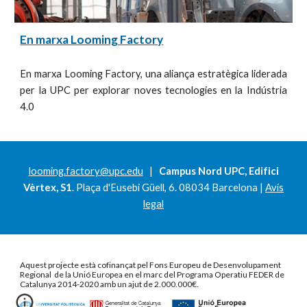
En marxa Looming Factory
En marxa Looming Factory, una aliança estratègica liderada
per la UPC per explorar noves tecnologies en la Indústria
4.0
looming.factory
@upc.edu
|
Campus Nord UPC, Edifici
Vèrtex, S1
. Plaça d'Eusebi Güell, 6. 08034 Barcelona |
Avís
legal
Aquest projecte està cofinançat pel Fons Europeu de Desenvolupament
Regional de la Unió Europea en el marc del Programa Operatiu FEDER de
Catalunya 2014-2020 amb un ajut de 2.000.000€.