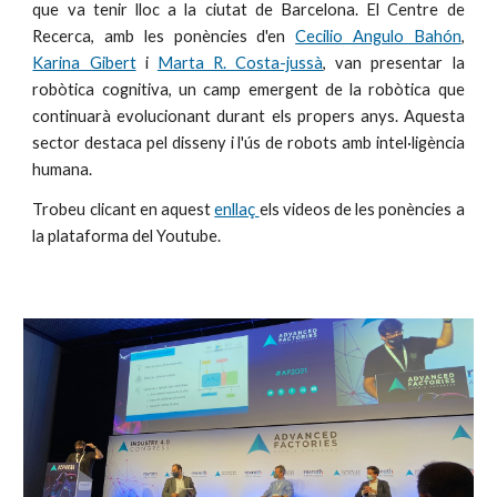
que va tenir lloc a la ciutat de Barcelona. El Centre de
Recerca, amb les ponències d'en
Cecilio Angulo Bahón
,
Karina Gibert
i
Marta R. Costa-jussà
, van presentar la
robòtica cognitiva, un camp emergent de la robòtica que
continuarà evolucionant durant els propers anys. Aquesta
sector destaca pel disseny i l'ús de robots amb intel·ligència
humana.
Trobeu clicant en aquest
enl
laç
els videos de les ponències
a
la plataforma del Youtube.