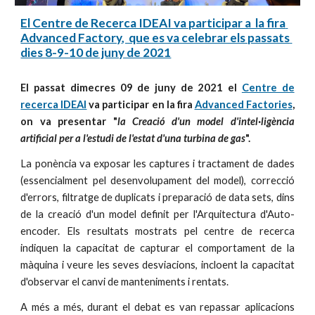
El Centre de Recerca IDEAI va participar a  la fira 
Advanced Factory,  que es va celebrar els passats 
dies 8-9-10 de juny de 2021
El passat dimecres 09 de juny de 2021 el
Centre de
recerca IDEAI
va participar en la fira
Advanced Factories
,
on va presentar "
la
Creació d'un model d'intel·ligència
artificial per a l'estudi de l'estat d'una turbina de gas
".
La ponència va exposar les captures i tractament de dades
(essencialment pel desenvolupament del model), correcció
d'errors, filtratge de duplicats i preparació de data sets, dins
de la creació d'un model definit per l'Arquitectura d'Auto-
encoder. Els resultats mostrats pel centre de recerca
indiquen la capacitat de capturar el comportament de la
màquina i veure les seves desviacions, incloent la capacitat
d'observar el canvi de manteniments i rentats.
A més a més, durant el debat es van repassar aplicacions