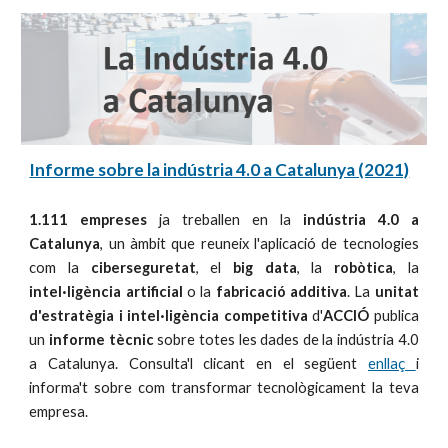
Informe sobre la indústria 4.0 a Catalunya (2021)
1.111 empreses
ja treballen en la
indústria 4.0 a
Catalunya
, un àmbit que reuneix l'aplicació de tecnologies
com la
ciberseguretat
, el
big data
, la
robòtica
, la
intel·ligència artificial
o la
fabricació additiva
. La
unitat
d'estratègia i intel·ligència competitiva
d'
ACCIÓ
publica
un
informe tècnic
sobre totes les dades de la indústria 4.0
a Catalunya. Consulta'l clicant en el següent
enllaç
i
informa't sobre com transformar tecnològicament la teva
empresa.